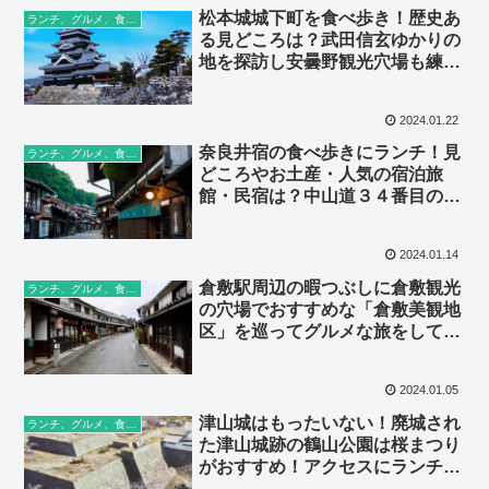
松本城城下町を食べ歩き！歴史あ
ランチ、グルメ、食べ歩き
る見どころは？武田信玄ゆかりの
地を探訪し安曇野観光穴場も練り
歩こう
2024.01.22
奈良井宿の食べ歩きにランチ！見
ランチ、グルメ、食べ歩き
どころやお土産・人気の宿泊旅
館・民宿は？中山道３４番目の宿
場町へ
2024.01.14
倉敷駅周辺の暇つぶしに倉敷観光
ランチ、グルメ、食べ歩き
の穴場でおすすめな「倉敷美観地
区」を巡ってグルメな旅をしてみ
よう
2024.01.05
津山城はもったいない！廃城され
ランチ、グルメ、食べ歩き
た津山城跡の鶴山公園は桜まつり
がおすすめ！アクセスにランチ情
報は？