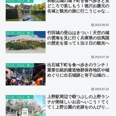
和歌山城の城下町を食べ歩きと見
ランチ、グルメ、食べ歩き
どころで楽しもう！徳川お膝元の
名城と観光の旅に行こうじゃない
か！
2023.08.02
竹田城の登山はきつい！天空の城
ランチ、グルメ、食べ歩き
の雲海を見に行く兵庫県の但馬国
の歴史を巡って１泊２日の観光へ
2023.07.18
出石城下町を食べ歩きのランチ！
ランチ、グルメ、食べ歩き
重要伝統的建造物群保存地区や城
めぐりに出石城跡と有子山城の歴
史にふれよう
2023.07.10
上野駅周辺で暇つぶしの上野ラン
ランチ、グルメ、食べ歩き
チが美味しいお店へいこう！てく
てく上野公園の史跡をのんびりお
散歩