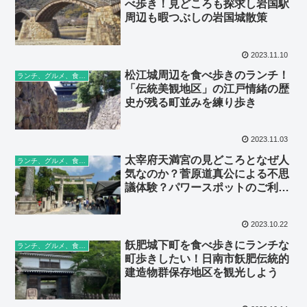
べ歩き！見どころも探求し岩国駅
周辺も暇つぶしの岩国城散策
2023.11.10
松江城周辺を食べ歩きのランチ！
ランチ、グルメ、食べ歩き
「伝統美観地区」の江戸情緒の歴
史が残る町並みを練り歩き
2023.11.03
太宰府天満宮の見どころとなぜ人
ランチ、グルメ、食べ歩き
気なのか？菅原道真公による不思
議体験？パワースポットのご利益
は？大宰府古代山城も散策してい
こう
2023.10.22
飫肥城下町を食べ歩きにランチな
ランチ、グルメ、食べ歩き
町歩きしたい！日南市飫肥伝統的
建造物群保存地区を観光しよう