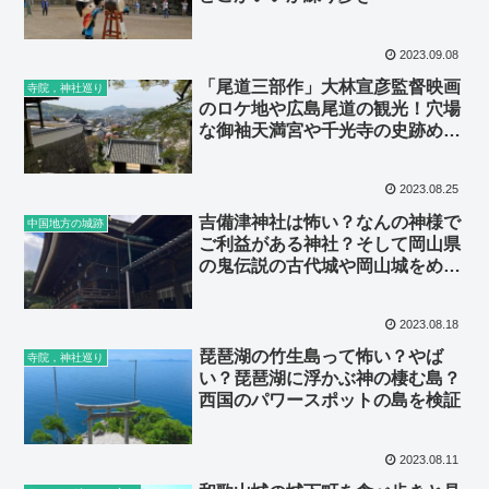
2023.09.08
「尾道三部作」大林宣彦監督映画
寺院，神社巡り
のロケ地や広島尾道の観光！穴場
な御袖天満宮や千光寺の史跡めぐ
り
2023.08.25
吉備津神社は怖い？なんの神様で
中国地方の城跡
ご利益がある神社？そして岡山県
の鬼伝説の古代城や岡山城をめぐ
るランチ情報
2023.08.18
琵琶湖の竹生島って怖い？やば
寺院，神社巡り
い？琵琶湖に浮かぶ神の棲む島？
西国のパワースポットの島を検証
2023.08.11