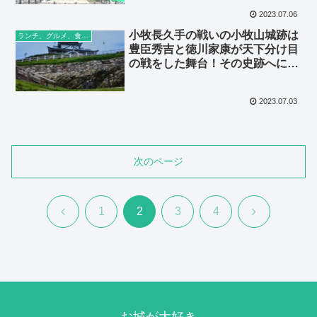
2023.07.06
小牧長久手の戦いの小牧山城跡は
ランチ、グルメ、食べ歩き
豊臣秀吉と徳川家康が天下分け目
の戦をした舞台！その史跡へに行
ってみよう
2023.07.03
次のページ
前
次
1
2
3
4
へ
へ