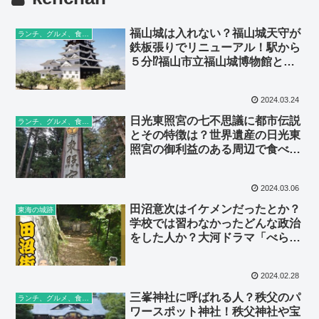
福山城は入れない？福山城天守が
ランチ、グルメ、食べ歩き
鉄板張りでリニューアル！駅から
５分⁉福山市立福山城博物館と城
下町を観光！
2024.03.24
日光東照宮の七不思議に都市伝説
ランチ、グルメ、食べ歩き
とその特徴は？世界遺産の日光東
照宮の御利益のある周辺で食べ歩
きしよう
2024.03.06
田沼意次はイケメンだったとか？
東海の城跡
学校では習わなかったどんな政治
をした人か？大河ドラマ「べらぼ
う」も楽しみ
2024.02.28
三峯神社に呼ばれる人？秩父のパ
ランチ、グルメ、食べ歩き
ワースポット神社！秩父神社や宝