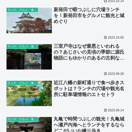
2023.10.14
新発田で暇つぶしに穴場ランチ
ランチ、グルメ、食べ歩き
を！新発田市をグルメに観光と城
めぐり
2023.10.05
三室戸寺はなぜ最悪といわれる
ランチ、グルメ、食べ歩き
の？あじさいの見頃の季節に源氏
物語にもゆかりのあるの古刹な寺
院へＬｅｔ’Ｇｏ
2023.09.28
近江八幡の新町通りで食べ歩きス
ランチ、グルメ、食べ歩き
ポットは？ランチの穴場や観光名
所に駐車場情報のエトセトラ
2023.09.14
丸亀で時間つぶしの観光！丸亀城
ランチ、グルメ、食べ歩き
へ瀬戸内海へとランチをするなら
どこがいいか練り歩き