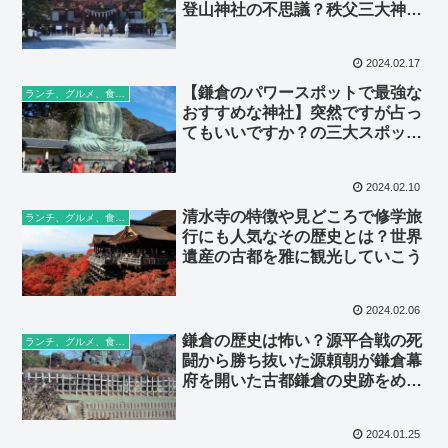
登山神社の不思議？秩父三大神社
巡りへ
2024.02.17
【鎌倉のパワースポットで最強な
ランチ、グルメ、食べ歩き
おすすめな神社】突然ですが占っ
てもいいですか？の三大スポット
巡り
2024.02.10
清水寺の特徴や見どころで修学旅
ランチ、グルメ、食べ歩き
行にも人気なその歴史とは？世界
遺産の古都を雅に観光していこう
2024.02.06
鎌倉の歴史は怖い？源平合戦の死
ランチ、グルメ、食べ歩き
闘から勝ち抜いた源頼朝が鎌倉幕
府を開いた古都鎌倉の史跡をめぐ
る
2024.01.25