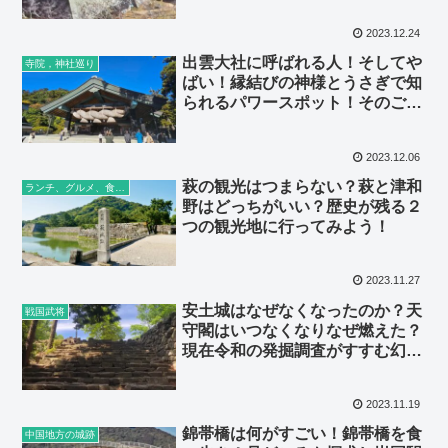
2023.12.24
出雲大社に呼ばれる人！そしてや
寺院，神社巡り
ばい！縁結びの神様とうさぎで知
られるパワースポット！そのご利
益と効果とは？
2023.12.06
萩の観光はつまらない？萩と津和
ランチ、グルメ、食べ歩き
野はどっちがいい？歴史が残る２
つの観光地に行ってみよう！
2023.11.27
安土城はなぜなくなったのか？天
戦国武将
守閣はいつなくなりなぜ燃えた？
現在令和の発掘調査がすすむ幻の
安土城の復元は
2023.11.19
錦帯橋は何がすごい！錦帯橋を食
中国地方の城跡