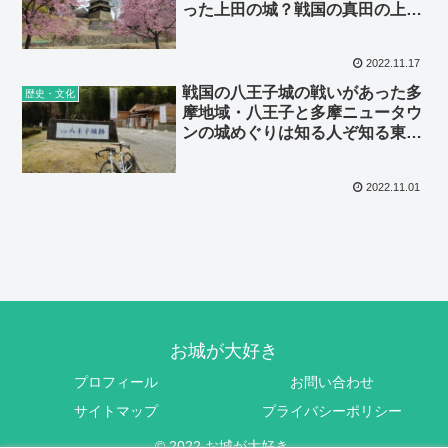
った上田の城？戦国の真田の上田
城址公園を観光！
2022.11.17
戦国の八王子城の戦いがあった多
歴史・文化
摩地域・八王子と多摩ニュータウ
ンの城めぐりは知る人ぞ知る東京
都の城跡
2022.11.01
お城が大好き
プロフィール
お問い合わせ
サイトマップ
プライバシーポリシー
© 2022 お城が大好き.