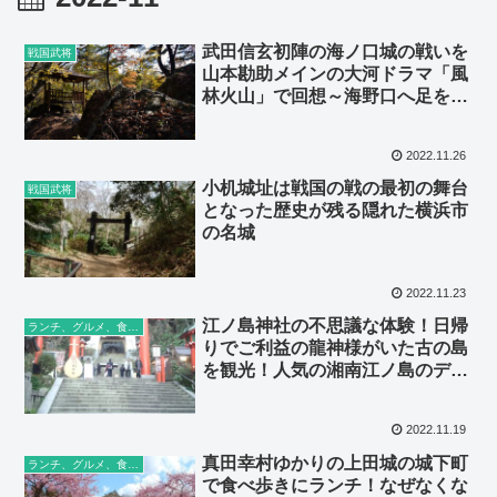
武田信玄初陣の海ノ口城の戦いを
戦国武将
山本勘助メインの大河ドラマ「風
林火山」で回想～海野口へ足を運
ぼう
2022.11.26
小机城址は戦国の戦の最初の舞台
戦国武将
となった歴史が残る隠れた横浜市
の名城
2022.11.23
江ノ島神社の不思議な体験！日帰
ランチ、グルメ、食べ歩き
りでご利益の龍神様がいた古の島
を観光！人気の湘南江ノ島のデー
トスポット
2022.11.19
真田幸村ゆかりの上田城の城下町
ランチ、グルメ、食べ歩き
で食べ歩きにランチ！なぜなくな