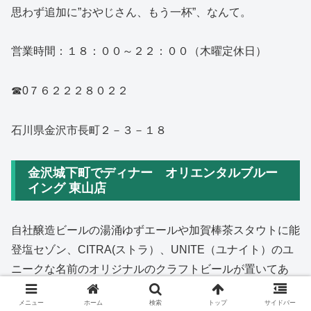
思わず追加に”おやじさん、もう一杯”、なんて。
営業時間：１８：００～２２：００（木曜定休日）
☎0７６２２２８０２２
石川県金沢市長町２－３－１８
金沢城下町でディナー オリエンタルブルー
イング 東山店
自社醸造ビールの湯涌ゆずエールや加賀棒茶スタウトに能
登塩セゾン、CITRA(ストラ）、UNITE（ユナイト）のユ
ニークな名前のオリジナルのクラフトビールが置いてあ
り、お好きな方は”飲み比べセット（１３２０円）”で4種
メニュー
ホーム
検索
トップ
サイドバー
類の飲み比べができます。