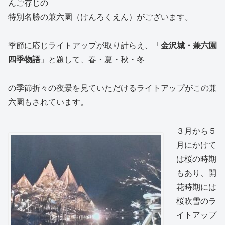
んご存じの
特別名勝の兼六園（けんろくえん）がございます。
季節に応じライトアップが取り計らえ、「
金沢城・兼六園
四季物語
」と題して、春・夏・秋・冬
の季節折々の夜景を見ていただけるライトアップがこの兼
六園もされています。
３月から５
月にかけて
は桜の時期
もあり、開
花時期には
桜吹雪のラ
イトアップ