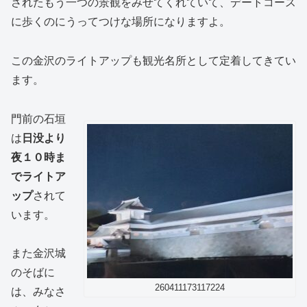
されたもう一つの景観をみせてくれていて、デートコース
に歩くのにうってつけな場所になりますよ。
この金沢のライトアップも観光名所として定着してきてい
ます。
門前の石垣
は
日没より
夜１０時ま
でライトア
ップ
されて
います。
また金沢城
のそばに
260411173117224
は、みなさ