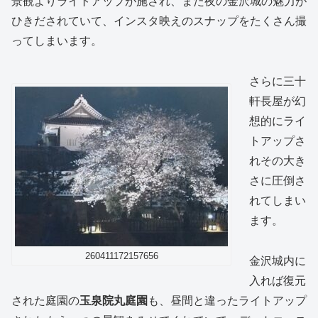
景観よりライトアップが施され、また夜の金沢城の魅力が
ひきだされていて、インスタ映えのスナップをたくさん撮
ってしまいます。
さらに三十
軒長屋が幻
想的にライ
トアップさ
れその大き
さに圧倒さ
れてしまい
ます。
260411172157656
金沢城内に
入れば復元
された庭園の
玉泉院丸庭園
も、昼間と違ったライトアップ