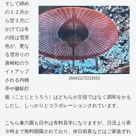
そして締め
の１２月か
ら翌２月に
かけては冬
の段は雪景
色が、更な
る雪吊りの
唐崎松のラ
イトアップ
260411172219163
される内橋
亭や徽軫灯
籠（ことじとうろう）はどちらが主役ではなく調和をかも
しだし、しっかりとコラボレーションされています。
こちら兼六園も日中は有料見学になりますが、日没より夜
９時まで無料開園されており、休日前夜などはご家族ずれ