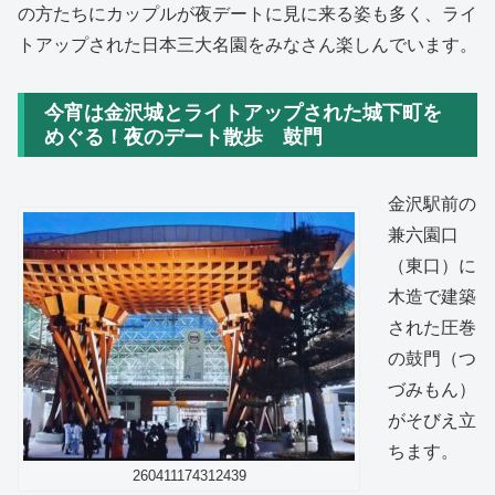
の方たちにカップルが夜デートに見に来る姿も多く、ライ
トアップされた日本三大名園をみなさん楽しんでいます。
今宵は金沢城とライトアップされた城下町を
めぐる！夜のデート散歩 鼓門
金沢駅前の
兼六園口
（東口）に
木造で建築
された圧巻
の鼓門（つ
づみもん）
がそびえ立
ちます。
260411174312439