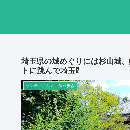
埼玉県の城めぐりには杉山城、
トに跳んで埼玉⁉
ランチ、グルメ、食べ歩き